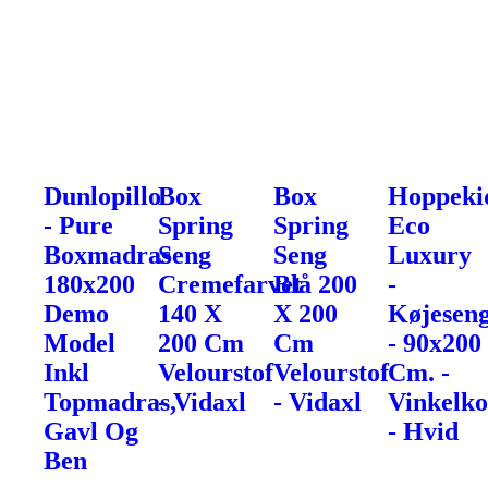
Dunlopillo
Box
Box
Hoppeki
- Pure
Spring
Spring
Eco
Boxmadras
Seng
Seng
Luxury
180x200
Cremefarvet
Blå 200
-
Demo
140 X
X 200
Køjesen
Model
200 Cm
Cm
- 90x200
Inkl
Velourstof
Velourstof
Cm. -
Topmadras,
- Vidaxl
- Vidaxl
Vinkelk
Gavl Og
- Hvid
Ben