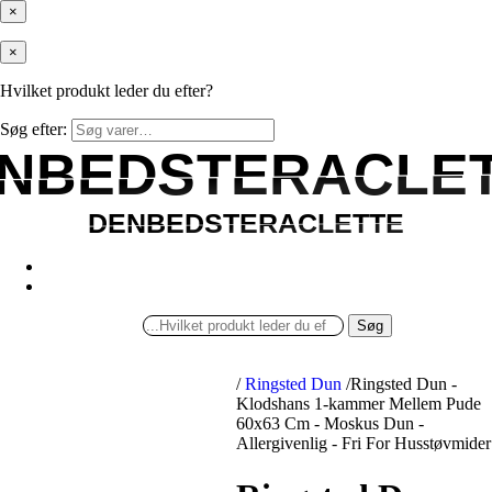
×
×
Hvilket produkt leder du efter?
Søg efter:
NBEDSTERACLE
NBEDSTERACLE
DENBEDSTERACLETTE
DENBEDSTERACLETTE
Søg
/
Ringsted Dun
/
Ringsted Dun -
Klodshans 1-kammer Mellem Pude
60x63 Cm - Moskus Dun -
Allergivenlig - Fri For Husstøvmider