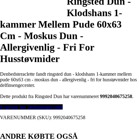
Ringsted Dun -
Klodshans 1-
kammer Mellem Pude 60x63
Cm - Moskus Dun -
Allergivenlig - Fri For
Husstøvmider
Denbedsteraclette fandt ringsted dun - klodshans 1-kammer mellem
pude 60x63 cm - moskus dun - allergivenlig - fri for husstøvmider hos
delfinsengecenter.
Dette produkt fra Ringsted Dun har varenummeret
9992040675258
.
Se prisen hos Delfinsengecenter
VARENUMMER (SKU):
9992040675258
ANDRE KØBTE OGSÅ