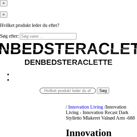
×
×
Hvilket produkt leder du efter?
Søg efter:
NBEDSTERACLE
NBEDSTERACLE
DENBEDSTERACLETTE
DENBEDSTERACLETTE
Søg
/
Innovation Living
/
Innovation
Living - Innovation Recast Dark
Stylletto Mlakeret Valnød Arm -688
Innovation