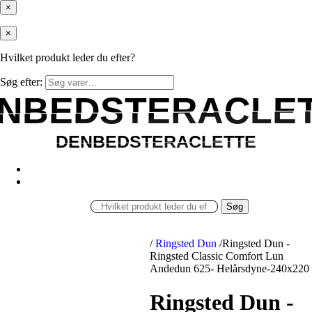
×
×
Hvilket produkt leder du efter?
Søg efter:
NBEDSTERACLE
NBEDSTERACLE
DENBEDSTERACLETTE
DENBEDSTERACLETTE
Søg
/
Ringsted Dun
/
Ringsted Dun -
Ringsted Classic Comfort Lun
Andedun 625- Helårsdyne-240x220
Ringsted Dun -